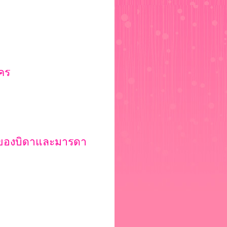
คร
 ของบิดาและมารดา