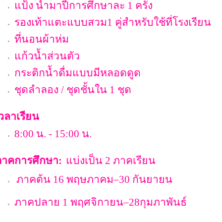
แป้ง นำมาปีการศึกษาละ
1
ครั้ง
รองเท้าแตะแบบสวม
1
คู่สำหรับใช้ที่โรงเรียน
ที่นอนผ้าห่ม
แก้วน้ำส่วนตัว
กระติกน้ำดื่มแบบมีหลอดดูด
ชุดลำลอง
/
ชุดชั้นใน
1
ชุด
วลาเรียน
8:00
น
. - 15:00
น
.
ภาคการศึกษา:
แบ่งเป็น
2
ภาคเรียน
ภาคต้น
16
พฤษภาคม–
30
กัน
ภาคปลาย
1
พฤศจิกายน–
28
กุมภาพันธ์