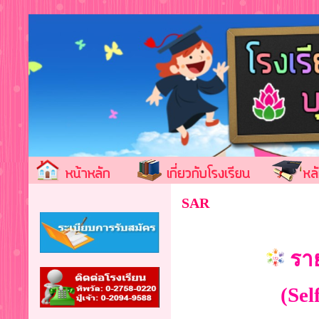
SAR
รา
(Sel